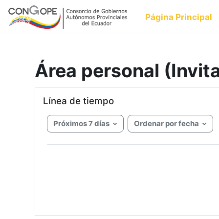
Salta al contenido principal
Página Principal
Área personal (Invit
Salta Línea de tiempo
Línea de tiempo
Próximos 7 días
Ordenar por fecha