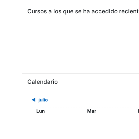
Salta Cursos a los que se ha accedido recientemente
Cursos a los que se ha accedido recie
Salta Calendario
Calendario
◀︎
julio
Lunes
Martes
Lun
Mar