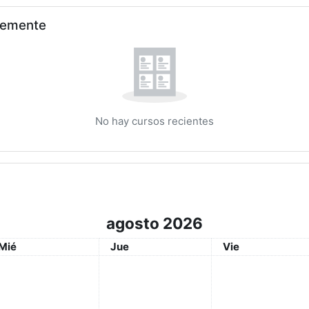
ntemente
No hay cursos recientes
agosto 2026
Miércoles
Jueves
Viernes
Mié
Jue
Vie