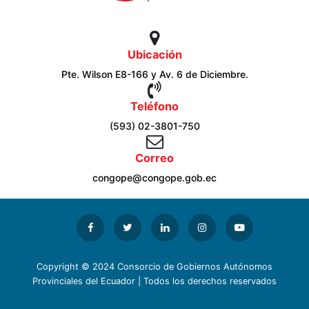
Ubicación
Pte. Wilson E8-166 y Av. 6 de Diciembre.
Teléfono
(593) 02-3801-750
Correo
congope@congope.gob.ec
Copyright © 2024 Consorcio de Gobiernos Autónomos
Provinciales del Ecuador | Todos los derechos reservados
Moodle Theme Almondb - Writer Themes Almond