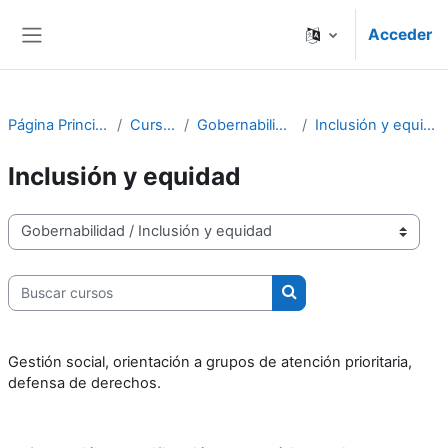
Salta al contenido principal
Acceder
Panel lateral
Página Principal
Cursos
Gobernabilidad
Inclusión y equidad
Inclusión y equidad
Categorías
Buscar cursos
Mario Sàenz
Buscar cursos
Gestión social, orientación a grupos de atención prioritaria,
Mario Sàenz
defensa de derechos.
Mario Sàenz