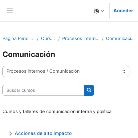
Salta al contenido principal
Acceder
Panel lateral
Página Principal
Cursos
Procesos internos
Comunicación
Comunicación
Categorías
Buscar cursos
Buscar cursos
Cursos y talleres de comunicación interna y política
Acciones de alto impacto